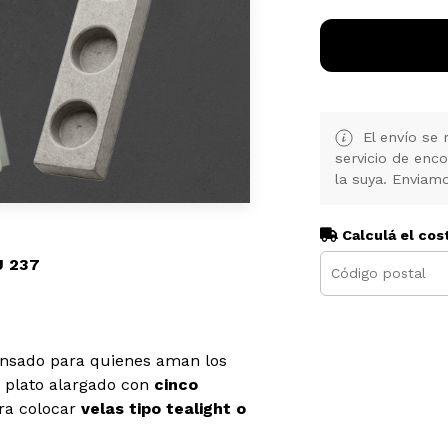
El envío se 
servicio de enc
la suya. Enviamo
Calculá el cos
U 237
ensado para quienes aman los
e plato alargado con
cinco
ara colocar
velas tipo tealight o