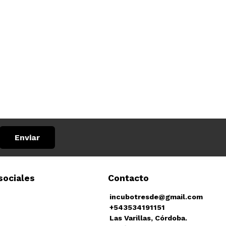
Enviar
sociales
Contacto
incubotresde@gmail.com
+543534191151
Las Varillas, Córdoba.