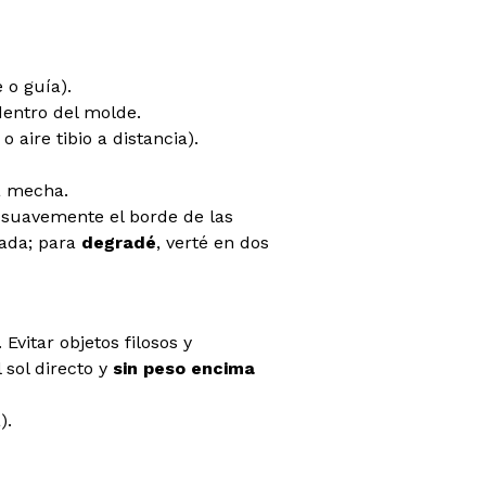
 o guía).
entro del molde.
o aire tibio a distancia).
a mecha.
á suavemente el borde de las
lada; para
degradé
, verté en dos
. Evitar objetos filosos y
l sol directo y
sin peso encima
).