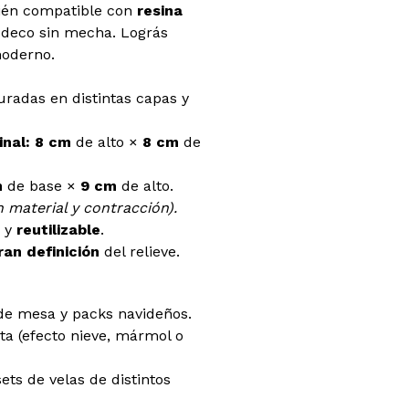
bién compatible con
resina
 deco sin mecha. Lográs
moderno.
radas en distintas capas y
nal:
8 cm
de alto ×
8 cm
de
m
de base ×
9 cm
de alto.
 material y contracción).
e y
reutilizable
.
ran definición
del relieve.
de mesa y packs navideños.
ta (efecto nieve, mármol o
ets de velas de distintos