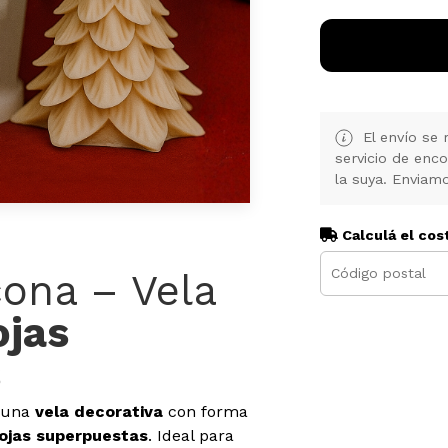
El envío se 
servicio de enc
la suya. Enviamo
Calculá el cos
cona – Vela
ojas
s
r una
vela decorativa
con forma
ojas superpuestas
. Ideal para