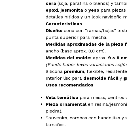
cera
(soja, parafina o blends) y tam
epoxi
,
jesmonita
o
yeso
para piezas
detalles nítidos y un look navideño 
Características
Diseño:
cono con “ramas/hojas” textu
punta superior para mecha.
Medidas aproximadas de la pieza fi
ancho (base aprox. 8,8 cm).
Medidas del molde:
aprox.
9 × 9 c
(Puede haber leves variaciones según
Silicona
premium
, flexible, resistent
Interior liso para
desmolde fácil
y
g
Usos recomendados
Vela temática
para mesas, centros 
Pieza ornamental
en resina/jesmoni
piedra).
Souvenirs, combos con bandejitas y s
tamaños.