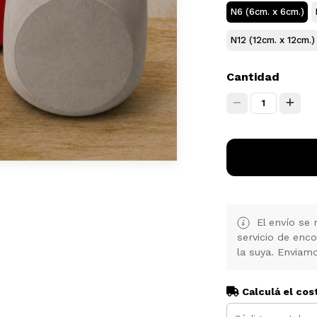
N6 (6cm. x 6cm.)
N12 (12cm. x 12cm.)
Cantidad
1
El envío se 
servicio de enc
la suya. Enviamo
Calculá el cos