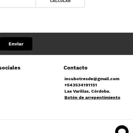
CALCULAR
Enviar
sociales
Contacto
incubotresde@gmail.com
+543534191151
Las Varillas, Córdoba.
Botón de arrepentimiento