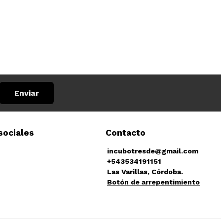
Enviar
sociales
Contacto
incubotresde@gmail.com
+543534191151
Las Varillas, Córdoba.
Botón de arrepentimiento