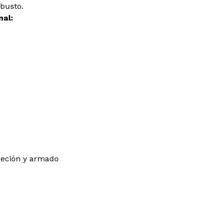
 busto.
nal:
ujeción y armado