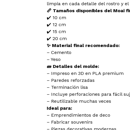
limpia en cada detalle del rostro y el
📏 Tamaños disponibles del Moai fi
✔️ 10 cm
✔️ 12 cm
✔️ 15 cm
✔️ 20 cm
✨ Material final recomendado:
– Cemento
– Yeso
🧱 Detalles del molde:
– Impreso en 3D en PLA premium
– Paredes reforzadas
– Terminación lisa
– Incluye perforaciones para fácil s
– Reutilizable muchas veces
Ideal para:
– Emprendimientos de deco
– Fabricar souvenirs
– Piezas decorativas modernas